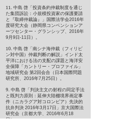
11.
中島 啓「投資条約仲裁制度を通じ
た集団訴訟：小規模投資家の保護要請
と『取締仲裁論』」国際法学会2016年
度研究大会（静岡県コンベンションア
ーツセンター・グランシップ、2016年
9月9日-11日）。
10.
中島 啓「南シナ海仲裁（フィリピ
ン対中国）仲裁判断の解説」インド太
平洋における法の支配の課題と海洋安
全保障「カントリー・プロファイル」
地域研究会 第2回会合（日本国際問題
研究所、2016年7月25日）。
9.
中島 啓「判決主文の射程の同定手法
と既判力原則：延伸大陸棚境界画定事
件（ニカラグア対コロンビア）先決的
抗弁判決 2016年3月17日」京大国際法
研究会（京都大学、2016年6月18
日）。