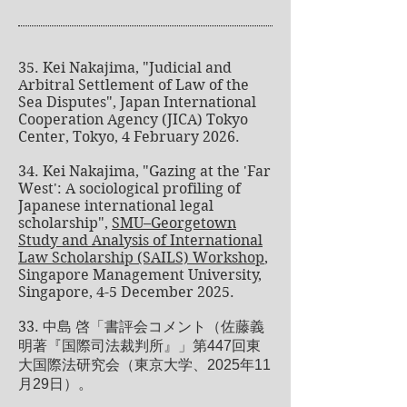
35. Kei Nakajima, "Judicial and
Arbitral Settlement of Law of the
Sea Disputes", Japan International
Cooperation Agency (JICA) Tokyo
Center, Tokyo, 4 February 2026.
34. Kei Nakajima, "Gazing at the 'Far
West': A sociological profiling of
Japanese international legal
scholarship",
SMU–Georgetown
Study and Analysis of International
Law Scholarship (SAILS) Workshop
,
Singapore Management University,
Singapore, 4-5 December 2025.
33.
中島 啓「書評会コメント（佐藤義
明著『国際司法裁判所』」第447回東
大国際法研究会（東京大学、2025年11
月29日）。