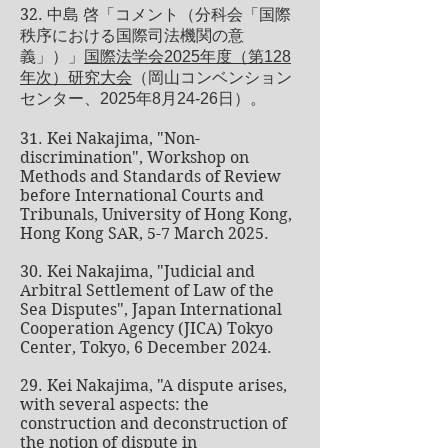
32.
中島 啓「コメント（分科会「国際
秩序における国際司法機関の意
義」）」
国際法学会2025年度（第128
年次）研究大会
（岡山コンベンション
センター、2025年8月24-26日）。
31. Kei Nakajima, "Non-
discrimination", Workshop on
Methods and Standards of Review
before International Courts and
Tribunals, University of Hong Kong,
Hong Kong SAR, 5-7 March 2025.
30. Kei Nakajima, "Judicial and
Arbitral Settlement of Law of the
Sea Disputes", Japan International
Cooperation Agency (JICA) Tokyo
Center, Tokyo, 6 December 2024.
29. Kei Nakajima, "A dispute arises,
with several aspects: the
construction and deconstruction of
the notion of dispute in