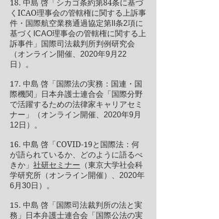
18.
84
中島 啓「シカゴ条約第
条に基づ
ICAO
く
理事会の管轄権に関する上訴事
件・国際航空業務通過協定第II条2項に
基づくICAO理事会の管轄権に関する上
訴事件」国際司法裁判所判例研究会
（オンライン開催、2020年9月22
日）。
17.
中島 啓「国際法の実務：国連・国
際機関」日本弁護士連合会「国際分野
で活躍するための法律家キャリアセミ
ナー」（オンライン開催、2020年9月
12日）。
16.
COVID-19
中島 啓「
と国際法：何
が語られているか、どのように語るべ
きか」
社研セミナー
（東京大学社会科
学研究所（オンライン開催）、2020年
6月30日）。
15.
中島 啓「国際司法裁判所の法と実
務」日本弁護士連合会「国際公法の実