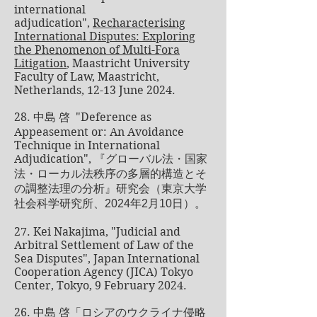
international
adjudication",
Recharacterising
International Disputes: Exploring
the Phenomenon of Multi-Fora
Litigation
, Maastricht University
Faculty of Law, Maastricht,
Netherlands, 12-13 June 2024.
28.
"Deference as
中島 啓
Appeasement or: An Avoidance
Technique in International
Adjudication",
『グローバル法・国家
法・ローカル法秩序の多層的構造とそ
の調整法理の分析』研究会（東京大学
社会科学研究所、2024年2月10日）。
27. Kei Nakajima, "Judicial and
Arbitral Settlement of Law of the
Sea Disputes", Japan International
Cooperation Agency (JICA) Tokyo
Center, Tokyo, 9 February 2024.
26.
中島 啓「ロシアのウクライナ侵略