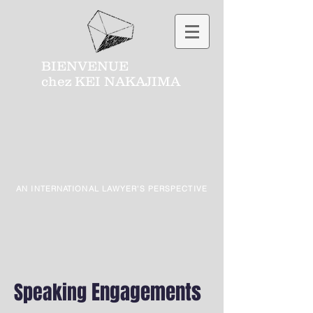
BIENVENUE
chez
KEI NAKAJIMA
AN INTERNATIONAL LAWYER'S PERSPECTIVE
Engagements
Speaking