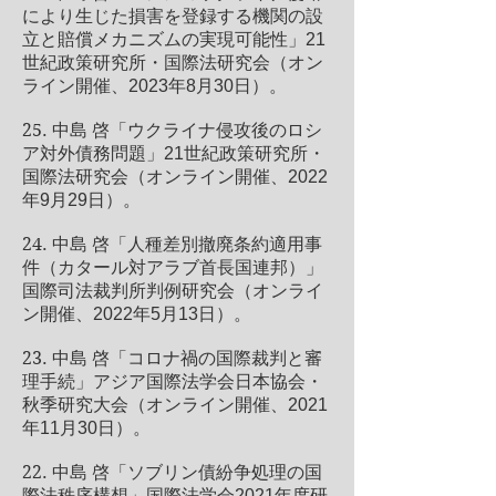
により生じた損害を登録する機関の設
立と賠償メカニズムの実現可能性」21
世紀政策研究所・国際法研究会（オン
ライン開催、2023年8月30日）。
25.
中島 啓「ウクライナ侵攻後のロシ
ア対外債務問題」21世紀政策研究所・
国際法研究会（オンライン開催、2022
年9月29日）。
24.
中島 啓「人種差別撤廃条約適用事
件（カタール対アラブ首長国連邦）」
国際司法裁判所判例研究会（オンライ
ン開催、2022年5月13日）。
23.
中島 啓「コロナ禍の国際裁判と審
理手続」アジア国際法学会日本協会・
秋季研究大会（オンライン開催、2021
年11月30日）。
22.
中島 啓「ソブリン債紛争処理の国
際法秩序構想」国際法学会2021年度研